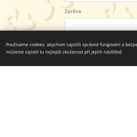
Zpráva
Používáme cookies, abychom zajistili správné fungování a bezp
můžeme zajistit tu nejlepší zkušenost při jejich návštěvě.
Ode