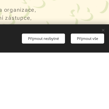
a organizace,
ní zástupce,
er:
Přijmout nezbytné
Přijmout vše
rea Matýsková
0 727 933 093
yskova@cpstrojlistek.cz
pojekty:
 Míková
0 725 828 376