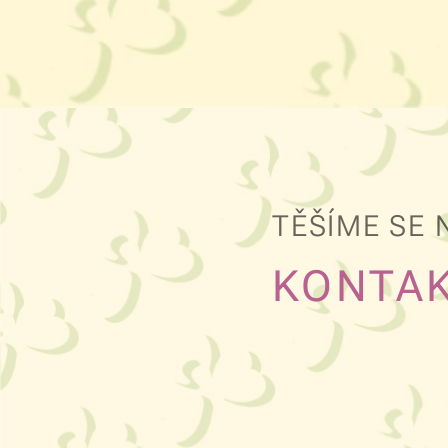
TĚŠÍME SE 
KONTA