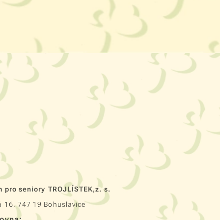
 pro seniory
TROJLÍSTEK,z. s.
 16, 747 19 Bohuslavice
ovna: