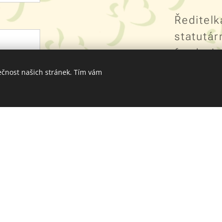
Ředitelk
statutár
fundrais
ečnost našich stránek. Tím vám
Bc. And
tel: +42
slat
andrea.mat
Granty, 
Bc. Darina
tel: +42