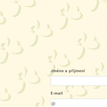
Jméno a příjmení
E-mail