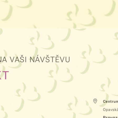
NA VAŠI NÁVŠTĚVU
KT
Centrum
Opavská
Provoz