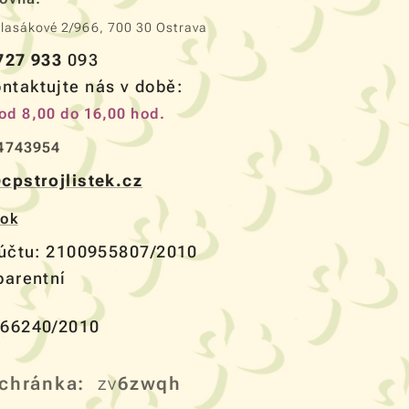
Vlasákové 2/966, 700 30 Ostrava
727 933
093
ntaktujte nás v době:
od 8,00 do 16,00 hod.
4743954
cpstrojlistek.cz
ook
 účtu: 2100955807/2010
parentní
čet:
66240/2010
chránka:
zv
6zwqh