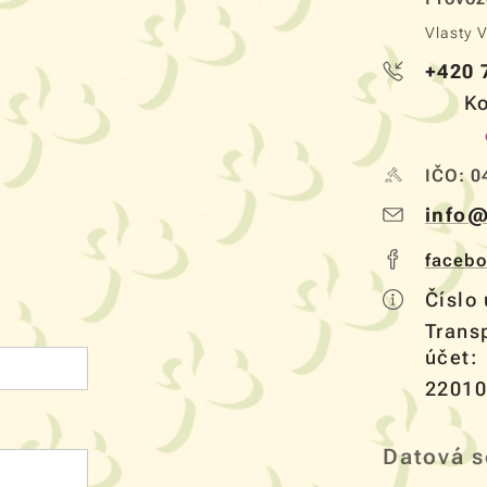
Vlasty 
+420 
Ko
IČO: 0
info@
faceb
Číslo
Trans
ú
22010
Datová s