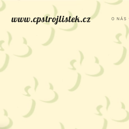
www.cpstrojlistek.cz
O NÁS