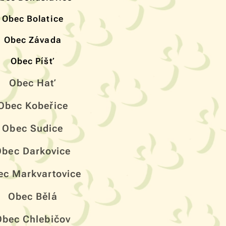
Obec Bolatice
Obec Závada
Obec Píšť
Obec
Hať
Obec Kobeřice
Obec Sudice
Obec Darkovice
ec Markvartovice
Obec Bělá
Obec Chlebičov