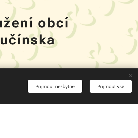
užení obcí
lučínska
Přijmout nezbytné
Přijmout vše
enátor
erbert