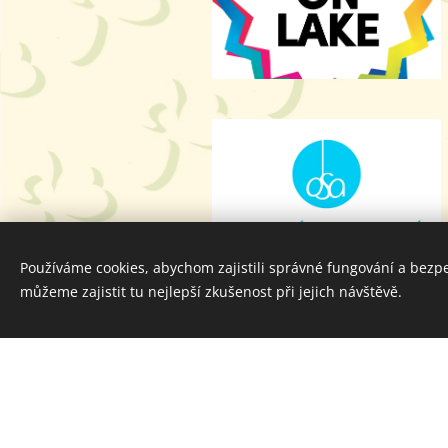
Používáme cookies, abychom zajistili správné fungování a bezp
můžeme zajistit tu nejlepší zkušenost při jejich návštěvě.