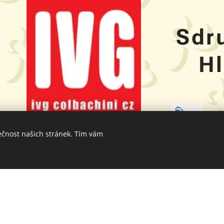
Sdr
H
ečnost našich stránek. Tím vám
S
H