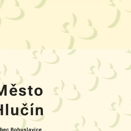
Město
Hlučín
bec Bohuslavice