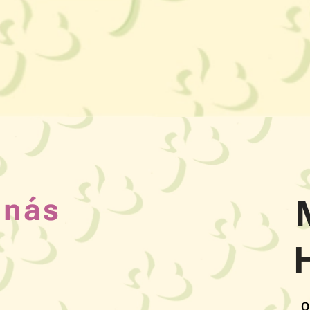
 nás
O